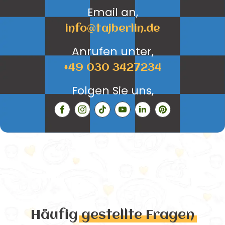
Email an,
info@tajberlin.de
Anrufen unter,
+49 030 3427234
Folgen Sie uns,
Häufig
gestellte Fragen