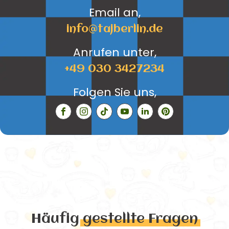
Email an,
info@tajberlin.de
Anrufen unter,
+49 030 3427234
Folgen Sie uns,
Häufig
gestellte Fragen