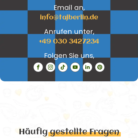
Email an,
info@tajberlin.de
Anrufen unter,
+49 030 3427234
Folgen Sie uns,
Häufig
gestellte Fragen