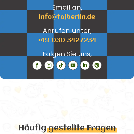
Email an,
info@tajberlin.de
Anrufen unter,
+49 030 3427234
Folgen Sie uns,
Häufig
gestellte Fragen