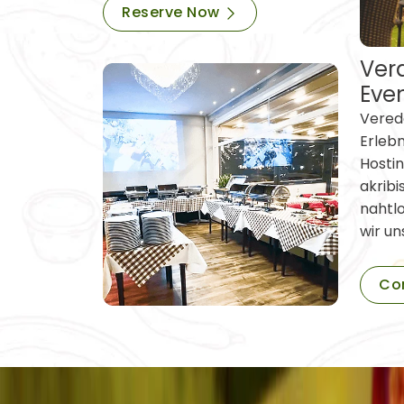
Reserve Now
Vera
Eve
Verede
Erleb
Hostin
akribi
nahtl
wir un
Co