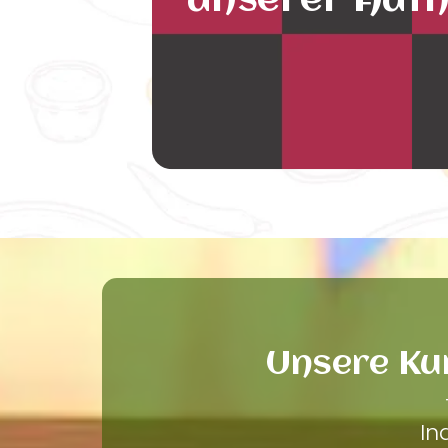
unserer Auth
Unsere Ku
In