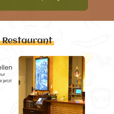
n Restaurant
ellen
nur
e jetzt
e