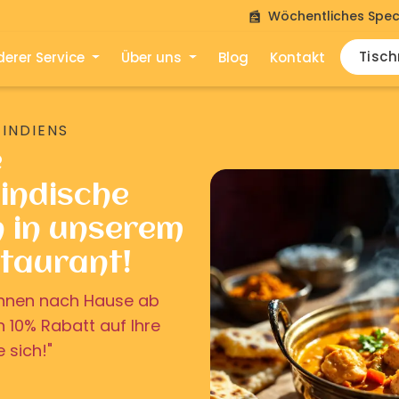
Wöchentliches Spec
Tisc
erer Service
Über uns
Blog
Kontakt
 INDIENS
e
indische
n in unserem
staurant!
u Ihnen nach Hause ab
on 10% Rabatt auf Ihre
e sich!"