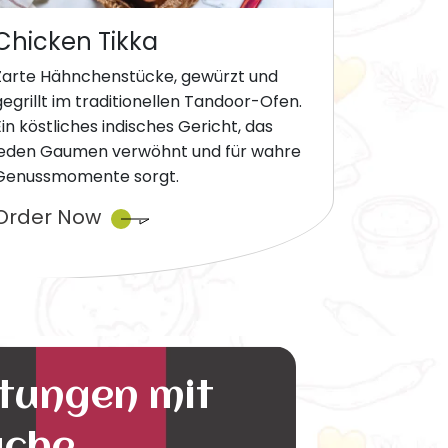
Chicken Tikka
Zarte Hähnchenstücke, gewürzt und
gegrillt im traditionellen Tandoor-Ofen.
Ein köstliches indisches Gericht, das
jeden Gaumen verwöhnt und für wahre
Genussmomente sorgt.
Order Now
ltungen mit