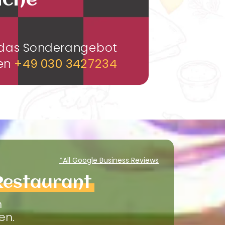
üche
m das Sonderangebot
men
+49 030 3427234
*All Google Business Reviews
Restaurant
m
en.