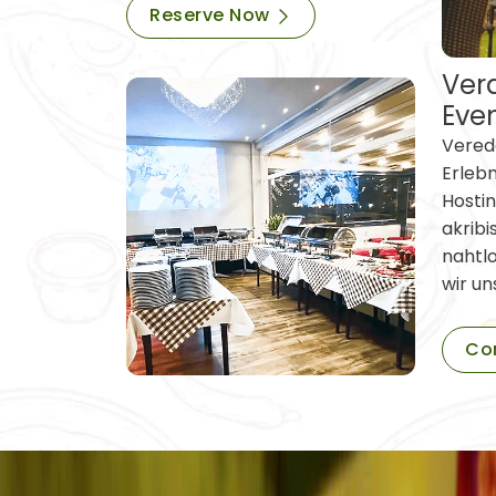
Reserve Now
Vera
Eve
Verede
Erleb
Hostin
akribi
nahtl
wir un
Co