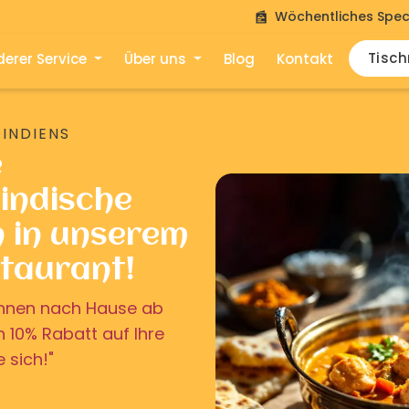
Wöchentliches Spec
Tisc
erer Service
Über uns
Blog
Kontakt
 INDIENS
e
indische
n in unserem
staurant!
u Ihnen nach Hause ab
on 10% Rabatt auf Ihre
e sich!"