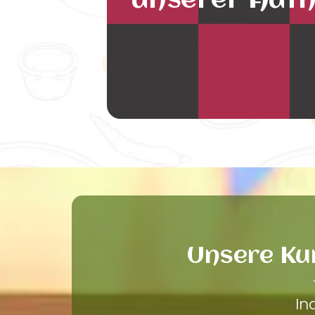
unserer Auth
Unsere Ku
In