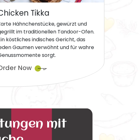
Chicken Tikka
Zarte Hähnchenstücke, gewürzt und
gegrillt im traditionellen Tandoor-Ofen.
Ein köstliches indisches Gericht, das
jeden Gaumen verwöhnt und für wahre
Genussmomente sorgt.
Order Now
ltungen mit