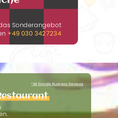
üche
m das Sonderangebot
men
+49 030 3427234
*All Google Business Reviews
Restaurant
m
en.