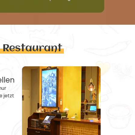
n Restaurant
ellen
nur
e jetzt
e