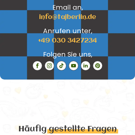
Email an,
info@tajberlin.de
Anrufen unter,
+49 030 3427234
Folgen Sie uns,
Häufig
gestellte Fragen