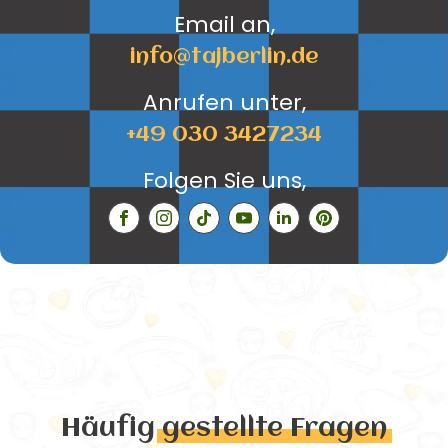
Email an,
info@tajberlin.de
Anrufen unter,
+49 030 3427234
Folgen Sie uns,
Häufig
gestellte Fragen