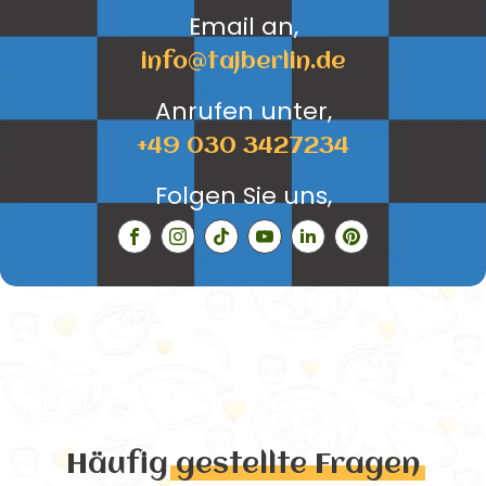
Email an,
info@tajberlin.de
Anrufen unter,
+49 030 3427234
Folgen Sie uns,
Häufig
gestellte Fragen