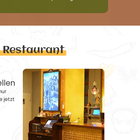
n Restaurant
ellen
nur
e jetzt
e