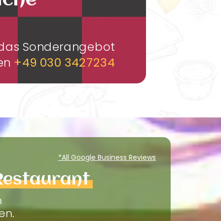
üche
m das Sonderangebot
men
+49 030 3427234
*All Google Business Reviews
Restaurant
m
en.