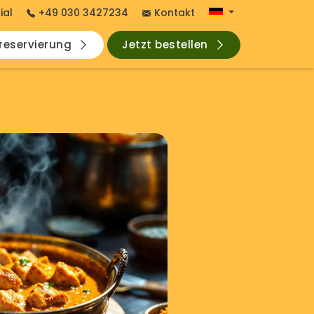
ial
+49 030 3427234
Kontakt
hreservierung
Jetzt bestellen