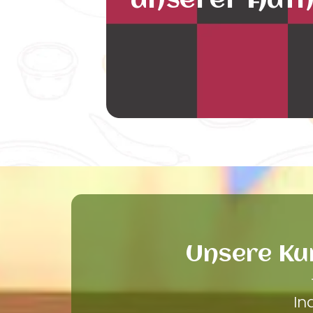
unserer Auth
Unsere Ku
In