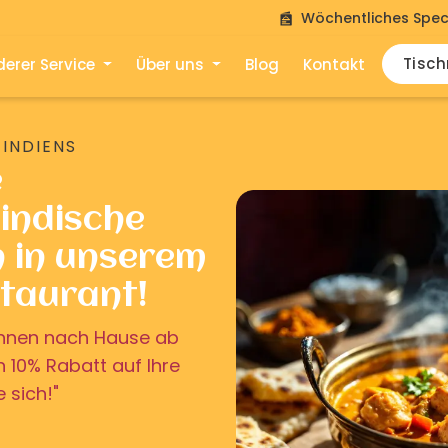
Wöchentliches Spec
Tisc
erer Service
Über uns
Blog
Kontakt
 INDIENS
e
indische
n in unserem
staurant!
u Ihnen nach Hause ab
on 10% Rabatt auf Ihre
e sich!"