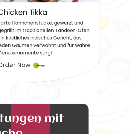
Chicken Tikka
Zarte Hähnchenstücke, gewürzt und
gegrillt im traditionellen Tandoor-Ofen.
Ein köstliches indisches Gericht, das
jeden Gaumen verwöhnt und für wahre
Genussmomente sorgt.
Order Now
ltungen mit