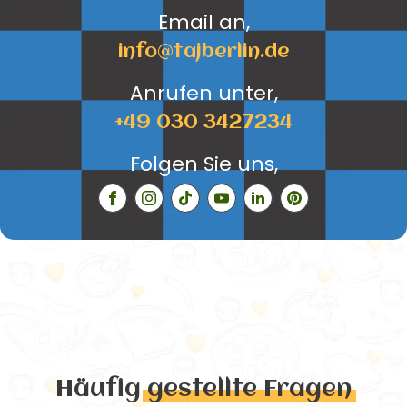
Email an,
info@tajberlin.de
Anrufen unter,
+49 030 3427234
Folgen Sie uns,
Häufig
gestellte Fragen