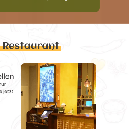
n Restaurant
ellen
nur
e jetzt
e