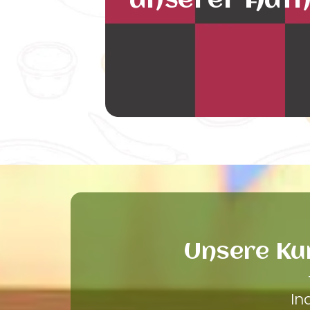
unserer Auth
Unsere Ku
In