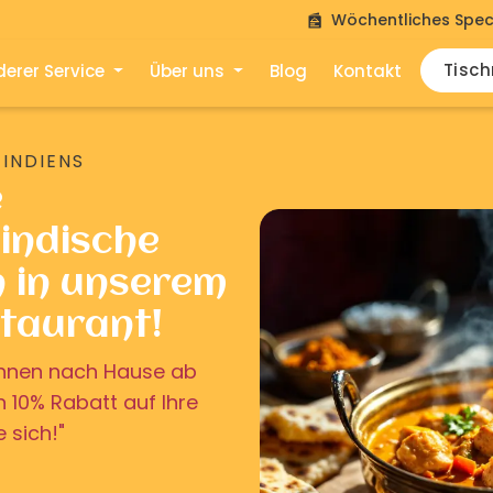
Wöchentliches Spec
Tisc
erer Service
Über uns
Blog
Kontakt
 INDIENS
e
indische
n in unserem
staurant!
u Ihnen nach Hause ab
on 10% Rabatt auf Ihre
e sich!"