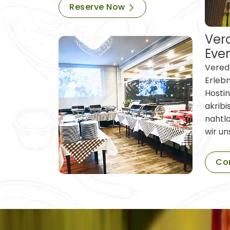
Reserve Now
Vera
Eve
Verede
Erleb
Hostin
akribi
nahtl
wir un
Co