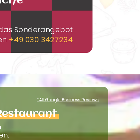
üche
m das Sonderangebot
men
+49 030 3427234
*All Google Business Reviews
Restaurant
m
en.