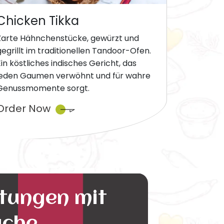
Chicken Tikka
Zarte Hähnchenstücke, gewürzt und
gegrillt im traditionellen Tandoor-Ofen.
Ein köstliches indisches Gericht, das
jeden Gaumen verwöhnt und für wahre
Genussmomente sorgt.
Order Now
ltungen mit