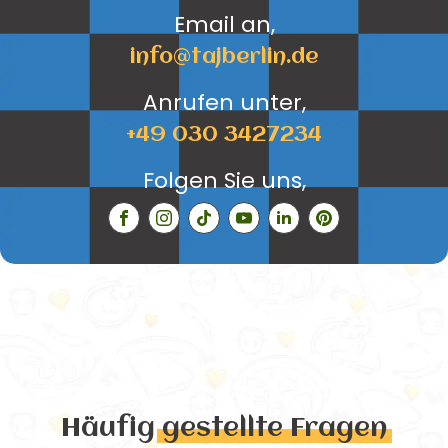
Email an,
info@tajberlin.de
Anrufen unter,
+49 030 3427234
Folgen Sie uns,
Häufig
gestellte Fragen