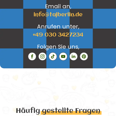
Email an,
info@tajberlin.de
Anrufen unter,
+49 030 3427234
Folgen Sie uns,
Häufig
gestellte Fragen