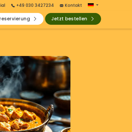
ial
+49 030 3427234
Kontakt
hreservierung
Jetzt bestellen