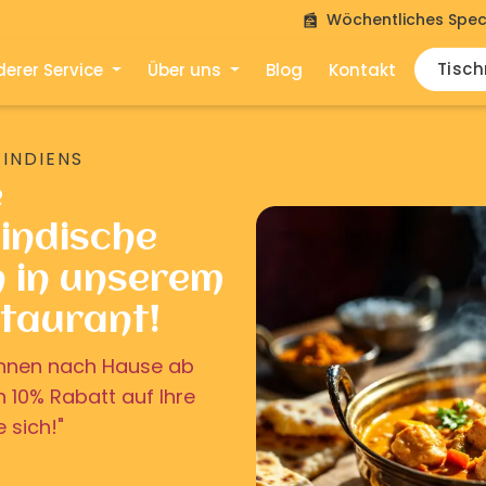
Wöchentliches Spec
Tisc
erer Service
Über uns
Blog
Kontakt
 INDIENS
e
indische
n in unserem
staurant!
u Ihnen nach Hause ab
on 10% Rabatt auf Ihre
e sich!"