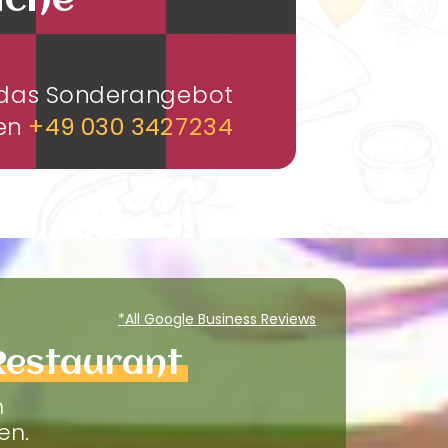
üche
m das Sonderangebot
men
+49 030 3427234
*All Google Business Reviews
Restaurant
m
en.