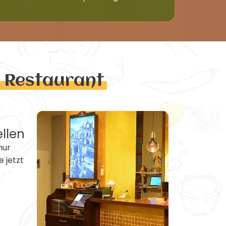
n Restaurant
ellen
nur
e jetzt
e