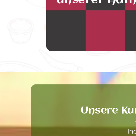
unserer Auth
Unsere Ku
In