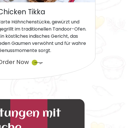
Chicken Tikka
Zarte Hähnchenstücke, gewürzt und
gegrillt im traditionellen Tandoor-Ofen.
Ein köstliches indisches Gericht, das
jeden Gaumen verwöhnt und für wahre
Genussmomente sorgt.
Order Now
ltungen mit