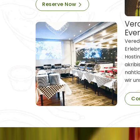
Reserve Now
Vera
Eve
Verede
Erleb
Hostin
akribi
nahtl
wir un
Co