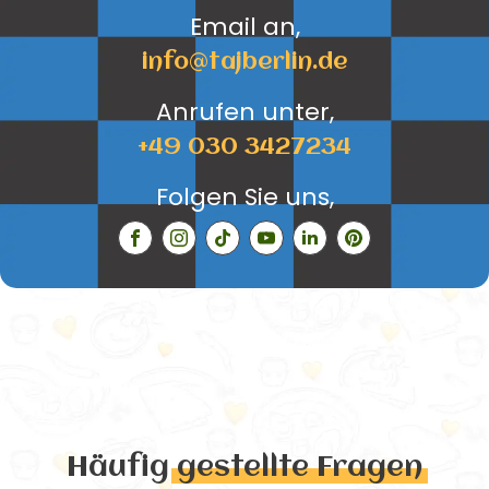
Email an,
info@tajberlin.de
Anrufen unter,
+49 030 3427234
Folgen Sie uns,
Häufig
gestellte Fragen