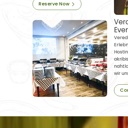
Reserve Now
Vera
Eve
Verede
Erleb
Hostin
akribi
nahtl
wir un
Co