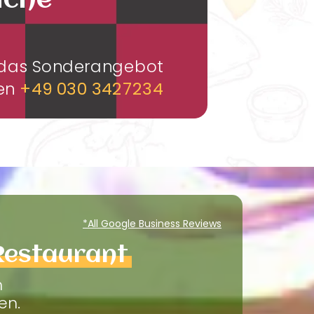
üche
m das Sonderangebot
men
+49 030 3427234
*All Google Business Reviews
Restaurant
m
en.