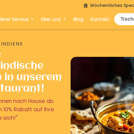
Wöchentliches Spec
Tisc
erer Service
Über uns
Blog
Kontakt
 INDIENS
e
indische
n in unserem
staurant!
u Ihnen nach Hause ab
on 10% Rabatt auf Ihre
e sich!"