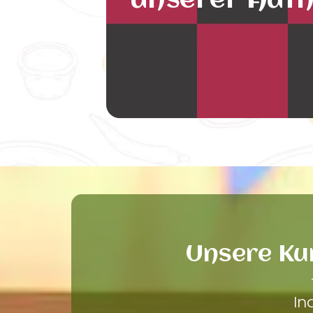
unserer Auth
Unsere Ku
In