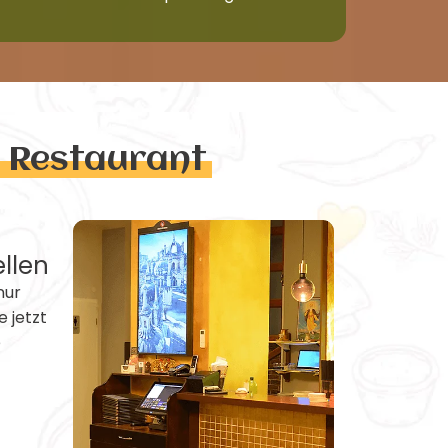
n Restaurant
ellen
nur
e jetzt
e