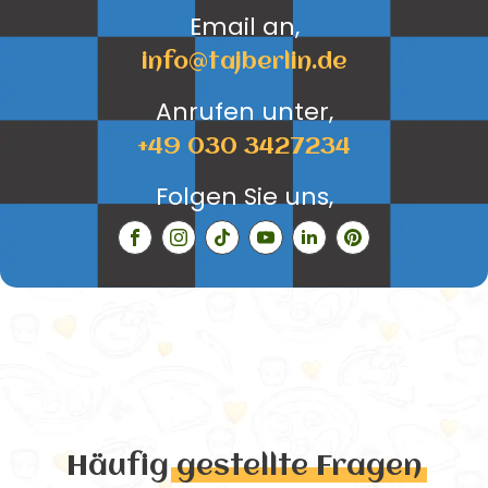
Email an,
info@tajberlin.de
Anrufen unter,
+49 030 3427234
Folgen Sie uns,
Häufig
gestellte Fragen