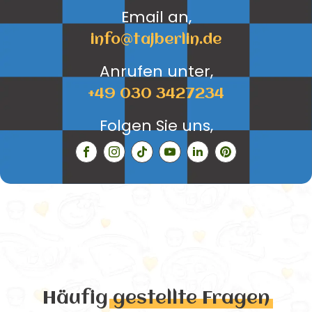
Email an,
info@tajberlin.de
Anrufen unter,
+49 030 3427234
Folgen Sie uns,
Häufig
gestellte Fragen