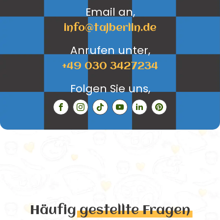
Email an,
info@tajberlin.de
Anrufen unter,
+49 030 3427234
Folgen Sie uns,
Häufig
gestellte Fragen