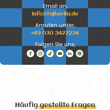
Email an,
info@tajberlin.de
Anrufen unter,
+49 030 3427234
Folgen Sie uns,
Häufig
gestellte Fragen