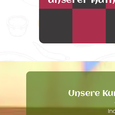
unserer Auth
Unsere Ku
In