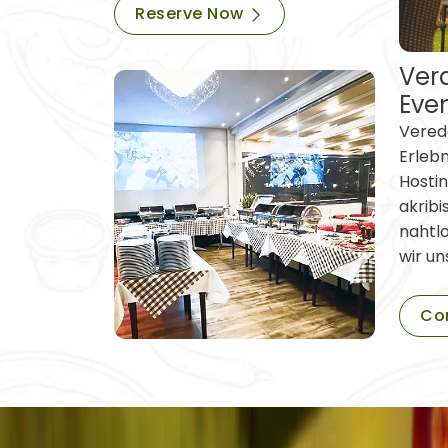
Reserve Now
Vera
Eve
Verede
Erleb
Hostin
akribi
nahtl
wir un
Co