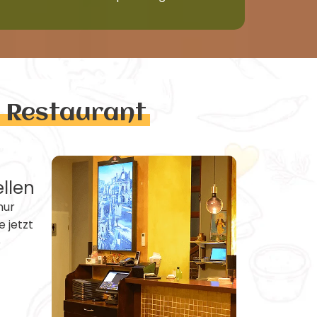
n Restaurant
ellen
nur
e jetzt
e