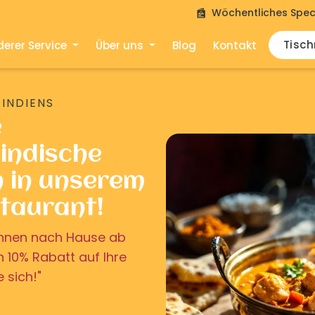
Wöchentliches Spec
Tisc
erer Service
Über uns
Blog
Kontakt
 INDIENS
e
indische
n in unserem
staurant!
u Ihnen nach Hause ab
on 10% Rabatt auf Ihre
e sich!"