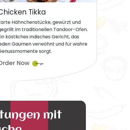
Chicken Tikka
Zarte Hähnchenstücke, gewürzt und
gegrillt im traditionellen Tandoor-Ofen.
Ein köstliches indisches Gericht, das
jeden Gaumen verwöhnt und für wahre
Genussmomente sorgt.
Order Now
ltungen mit