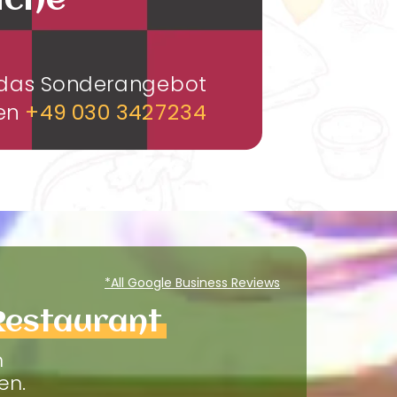
üche
m das Sonderangebot
men
+49 030 3427234
*All Google Business Reviews
Restaurant
m
en.