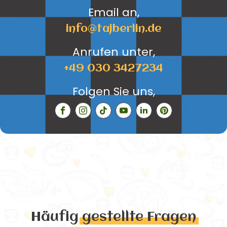
Email an,
info@tajberlin.de
Anrufen unter,
+49 030 3427234
Folgen Sie uns,
Häufig
gestellte Fragen