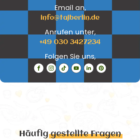
Email an,
info@tajberlin.de
Anrufen unter,
+49 030 3427234
Folgen Sie uns,
Häufig
gestellte Fragen