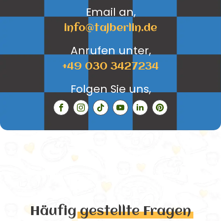
Email an,
info@tajberlin.de
Anrufen unter,
+49 030 3427234
Folgen Sie uns,
Häufig
gestellte Fragen