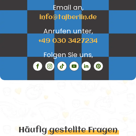
Email an,
info@tajberlin.de
Anrufen unter,
+49 030 3427234
Folgen Sie uns,
Häufig
gestellte Fragen