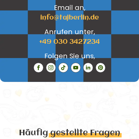
Email an,
info@tajberlin.de
Anrufen unter,
+49 030 3427234
Folgen Sie uns,
Häufig
gestellte Fragen