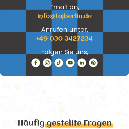
Email an,
info@tajberlin.de
Anrufen unter,
+49 030 3427234
Folgen Sie uns,
Häufig
gestellte Fragen