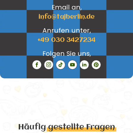
Email an,
info@tajberlin.de
Anrufen unter,
+49 030 3427234
Folgen Sie uns,
Häufig
gestellte Fragen