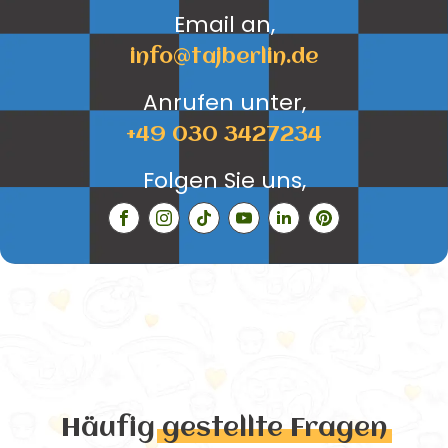
Email an,
info@tajberlin.de
Anrufen unter,
+49 030 3427234
Folgen Sie uns,
Häufig
gestellte Fragen