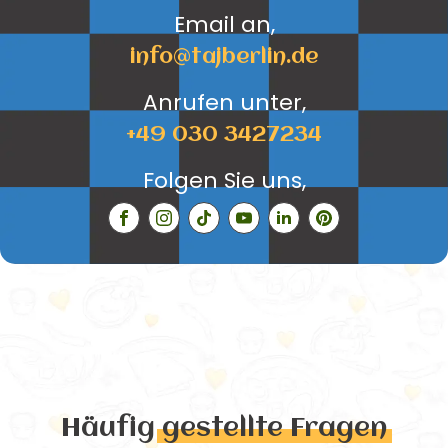
Email an,
info@tajberlin.de
Anrufen unter,
+49 030 3427234
Folgen Sie uns,
Häufig
gestellte Fragen