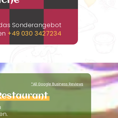
üche
m das Sonderangebot
men
+49 030 3427234
*All Google Business Reviews
Restaurant
m
en.