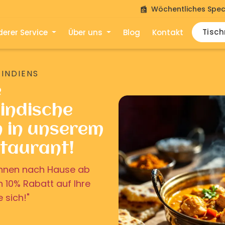
Wöchentliches Spec
Tisc
erer Service
Über uns
Blog
Kontakt
 INDIENS
e
indische
n in unserem
staurant!
u Ihnen nach Hause ab
on 10% Rabatt auf Ihre
e sich!"