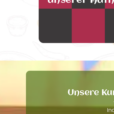
unserer Auth
Unsere Ku
In