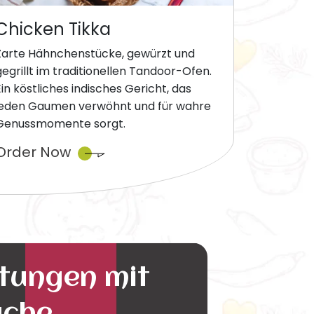
Chicken Tikka
Zarte Hähnchenstücke, gewürzt und
gegrillt im traditionellen Tandoor-Ofen.
Ein köstliches indisches Gericht, das
jeden Gaumen verwöhnt und für wahre
Genussmomente sorgt.
Order Now
ltungen mit