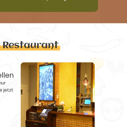
n Restaurant
ellen
nur
e jetzt
e