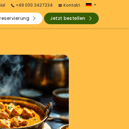
ial
+49 030 3427234
Kontakt
hreservierung
Jetzt bestellen