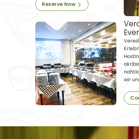
Reserve Now
Vera
Eve
Verede
Erleb
Hostin
akribi
nahtl
wir un
Co