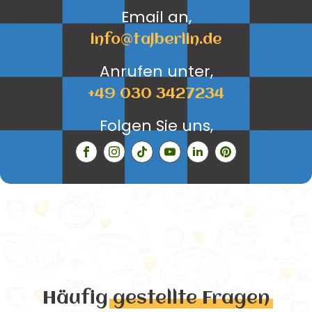
Email an,
info@tajberlin.de
Anrufen unter,
+49 030 3427234
Folgen Sie uns,
Häufig
gestellte Fragen