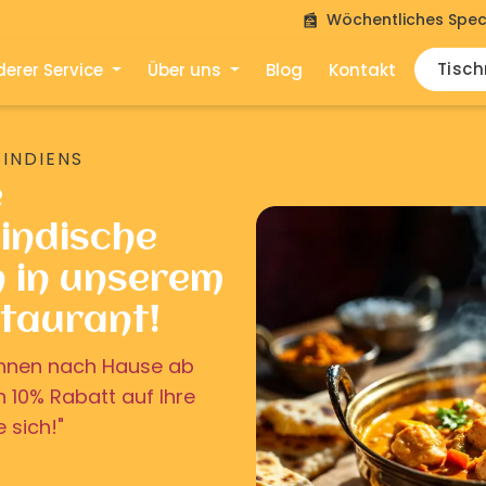
Wöchentliches Spec
Tisc
erer Service
Über uns
Blog
Kontakt
 INDIENS
e
indische
n in unserem
staurant!
u Ihnen nach Hause ab
on 10% Rabatt auf Ihre
e sich!"