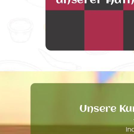
unserer Auth
Unsere Ku
In