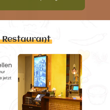
n Restaurant
ellen
nur
e jetzt
e