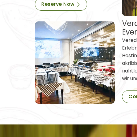
Reserve Now
Vera
Eve
Verede
Erleb
Hostin
akribi
nahtl
wir un
Co