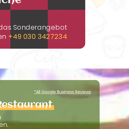
üche
m das Sonderangebot
men
+49 030 3427234
*All Google Business Reviews
Restaurant
m
en.