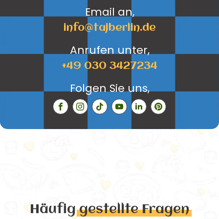
Email an,
info@tajberlin.de
Anrufen unter,
+49 030 3427234
Folgen Sie uns,
Häufig
gestellte Fragen