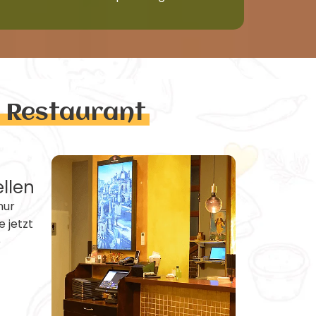
n Restaurant
ellen
nur
e jetzt
e