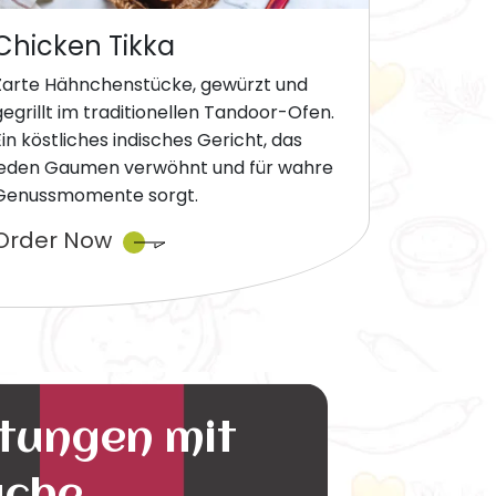
Chicken Tikka
Zarte Hähnchenstücke, gewürzt und
gegrillt im traditionellen Tandoor-Ofen.
Ein köstliches indisches Gericht, das
jeden Gaumen verwöhnt und für wahre
Genussmomente sorgt.
Order Now
ltungen mit