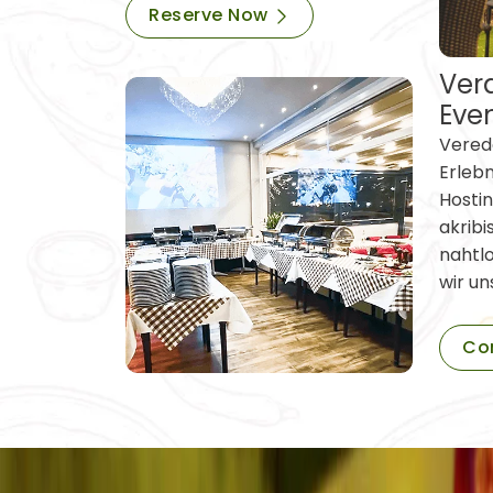
Reserve Now
Vera
Eve
Verede
Erleb
Hostin
akribi
nahtl
wir un
Co