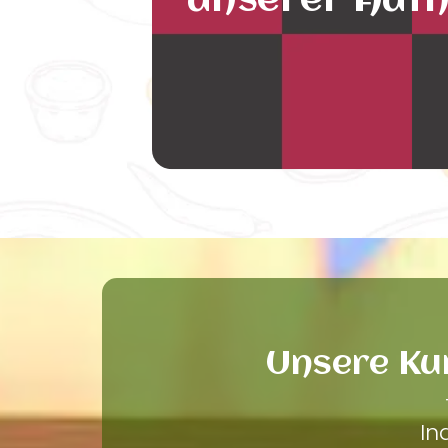
unserer Auth
Unsere Ku
In