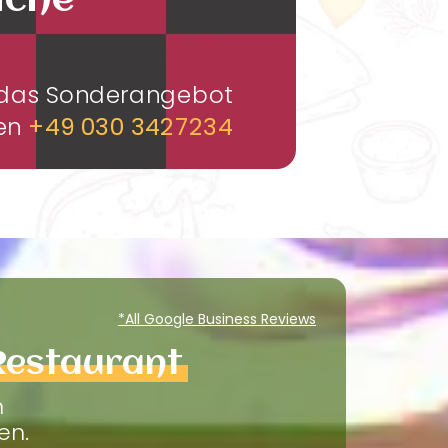
üche
m das Sonderangebot
men
+49 030 3427234
*All Google Business Reviews
Restaurant
m
en.