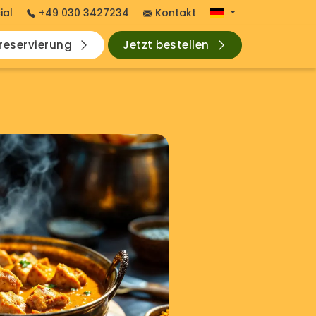
ial
+49 030 3427234
Kontakt
hreservierung
Jetzt bestellen