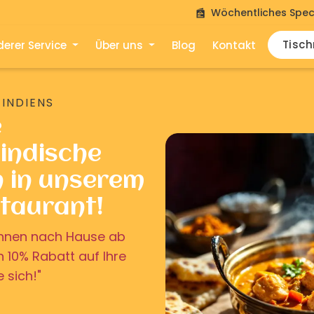
Wöchentliches Spec
Tisc
erer Service
Über uns
Blog
Kontakt
 INDIENS
e
indische
n in unserem
staurant!
u Ihnen nach Hause ab
on 10% Rabatt auf Ihre
e sich!"