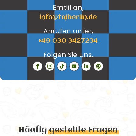
Email an,
info@tajberlin.de
Anrufen unter,
+49 030 3427234
Folgen Sie uns,
Häufig
gestellte Fragen