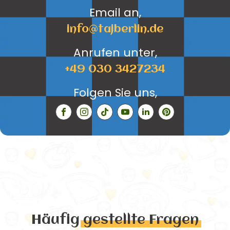
Email an,
info@tajberlin.de
Anrufen unter,
+49 030 3427234
Folgen Sie uns,
Häufig
gestellte Fragen