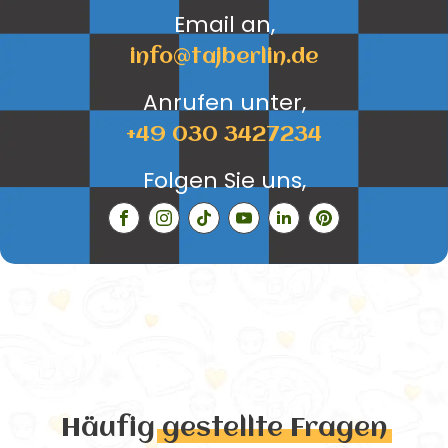
Email an,
info@tajberlin.de
Anrufen unter,
+49 030 3427234
Folgen Sie uns,
Häufig
gestellte Fragen