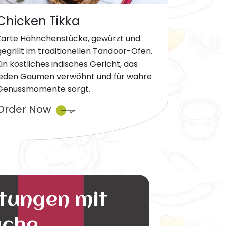
Chicken Tikka
Zarte Hähnchenstücke, gewürzt und
gegrillt im traditionellen Tandoor-Ofen.
Ein köstliches indisches Gericht, das
jeden Gaumen verwöhnt und für wahre
Genussmomente sorgt.
Order Now
ltungen mit