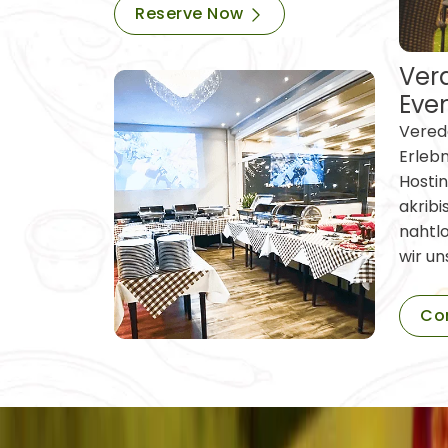
Reserve Now
Vera
Eve
Verede
Erleb
Hostin
akribi
nahtl
wir un
Co