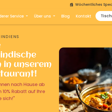
Wöchentliches Spec
Tisc
erer Service
Über uns
Blog
Kontakt
 INDIENS
e
indische
n in unserem
staurant!
u Ihnen nach Hause ab
on 10% Rabatt auf Ihre
e sich!"