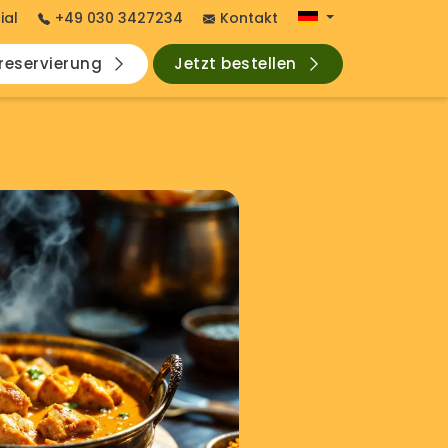
ial
+49 030 3427234
Kontakt
hreservierung
Jetzt bestellen