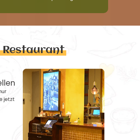
n Restaurant
ellen
nur
e jetzt
e