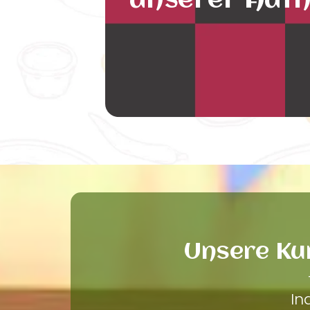
unserer Auth
Unsere Ku
In