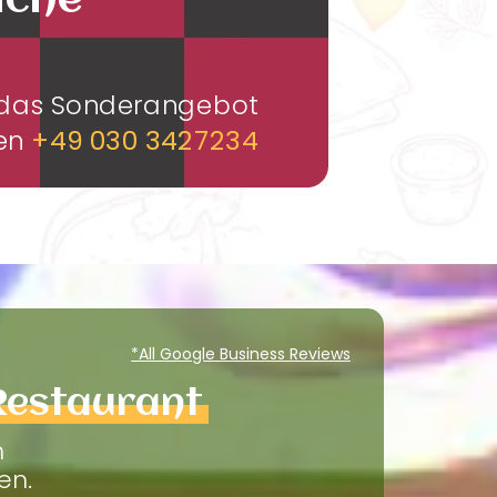
üche
m das Sonderangebot
men
+49 030 3427234
*All Google Business Reviews
Restaurant
m
en.