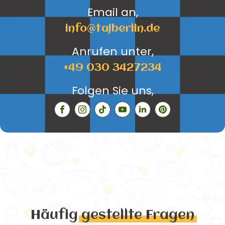
Email an,
info@tajberlin.de
Anrufen unter,
+49 030 3427234
Folgen Sie uns,
Häufig
gestellte Fragen