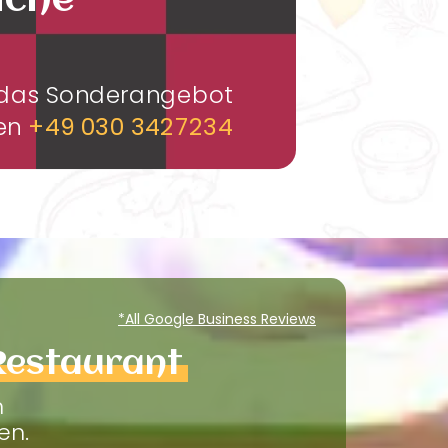
üche
m das Sonderangebot
men
+49 030 3427234
*All Google Business Reviews
Restaurant
m
en.