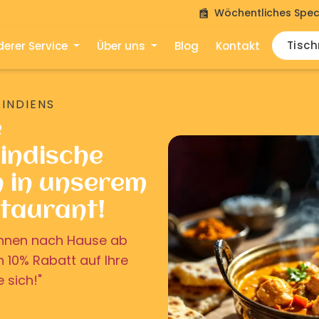
Wöchentliches Spec
Tisc
erer Service
Über uns
Blog
Kontakt
 INDIENS
e
indische
n in unserem
staurant!
u Ihnen nach Hause ab
on 10% Rabatt auf Ihre
e sich!"