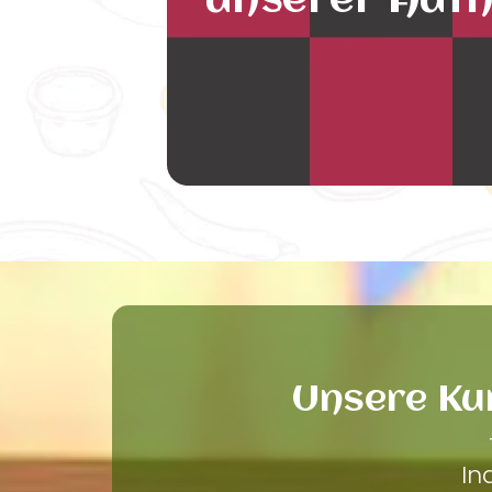
unserer Auth
Unsere Ku
In