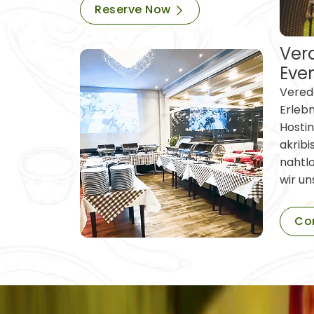
Reserve Now
Vera
Eve
Verede
Erleb
Hostin
akribi
nahtl
wir un
Co