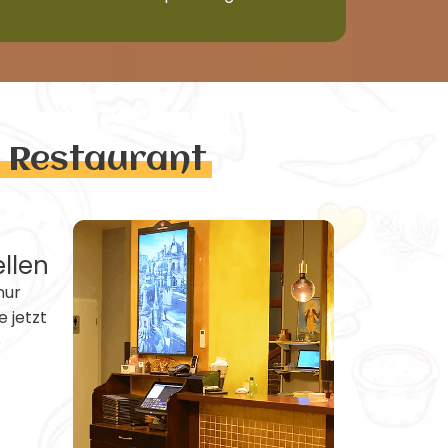
n Restaurant
ellen
nur
e jetzt
e