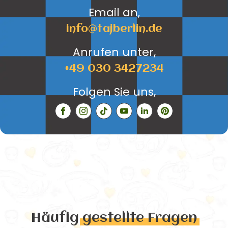
Email an,
info@tajberlin.de
Anrufen unter,
+49 030 3427234
Folgen Sie uns,
Häufig
gestellte Fragen