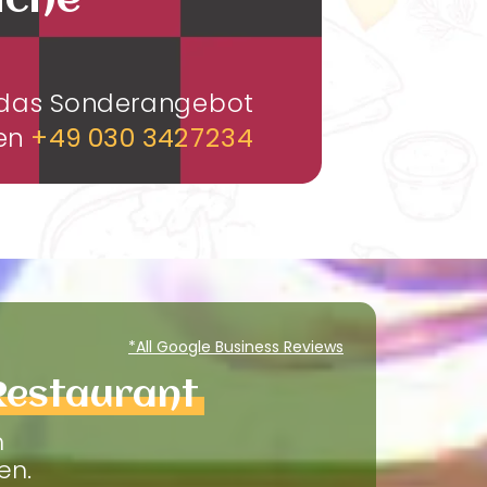
üche
m das Sonderangebot
men
+49 030 3427234
*All Google Business Reviews
Restaurant
m
en.