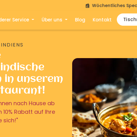
Wöchentliches Spec
Tisc
erer Service
Über uns
Blog
Kontakt
 INDIENS
e
indische
n in unserem
staurant!
u Ihnen nach Hause ab
on 10% Rabatt auf Ihre
e sich!"