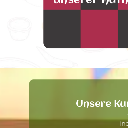
unserer Auth
Unsere Ku
In