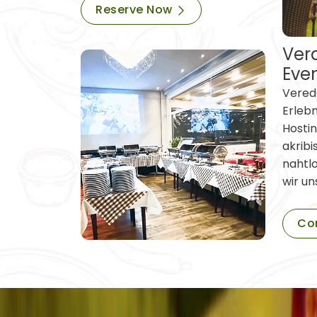
Reserve Now
Vera
Eve
Verede
Erleb
Hostin
akribi
nahtl
wir un
Co