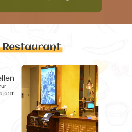
n Restaurant
ellen
nur
e jetzt
e