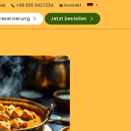
ial
+49 030 3427234
Kontakt
hreservierung
Jetzt bestellen