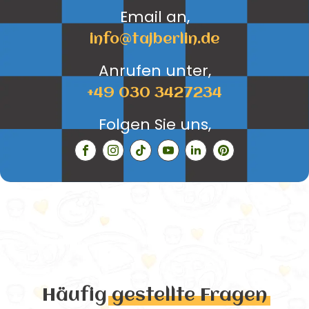
Email an,
info@tajberlin.de
Anrufen unter,
+49 030 3427234
Folgen Sie uns,
Häufig
gestellte Fragen