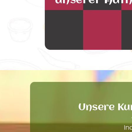
unserer Auth
Unsere Ku
In