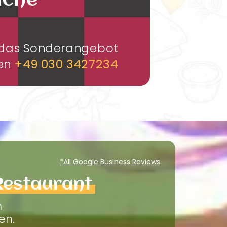
üche
m das Sonderangebot
men
+49 030 3427234
*All Google Business Reviews
Restaurant
m
en.