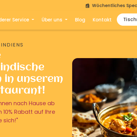
Wöchentliches Spec
Tisc
erer Service
Über uns
Blog
Kontakt
 INDIENS
e
indische
n in unserem
staurant!
u Ihnen nach Hause ab
on 10% Rabatt auf Ihre
e sich!"