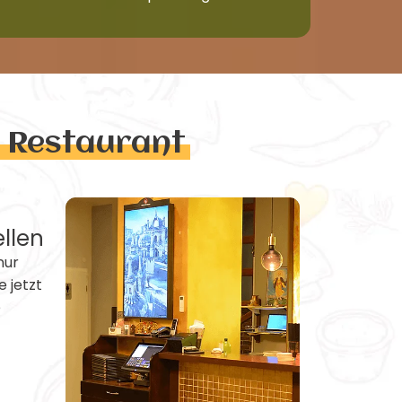
n Restaurant
ellen
nur
e jetzt
e