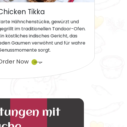
Chicken Tikka
Zarte Hähnchenstücke, gewürzt und
gegrillt im traditionellen Tandoor-Ofen.
Ein köstliches indisches Gericht, das
jeden Gaumen verwöhnt und für wahre
Genussmomente sorgt.
Order Now
ltungen mit