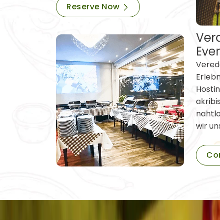
Reserve Now
Vera
Eve
Verede
Erleb
Hostin
akribi
nahtl
wir un
Co