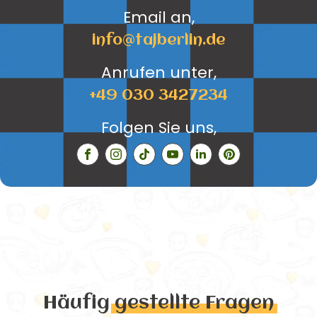
Email an,
info@tajberlin.de
Anrufen unter,
+49 030 3427234
Folgen Sie uns,
Häufig
gestellte Fragen