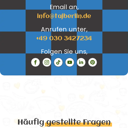
Email an,
info@tajberlin.de
Anrufen unter,
+49 030 3427234
Folgen Sie uns,
Häufig
gestellte Fragen