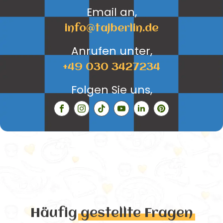
Email an,
info@tajberlin.de
Anrufen unter,
+49 030 3427234
Folgen Sie uns,
Häufig
gestellte Fragen