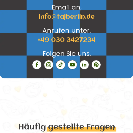
Email an,
info@tajberlin.de
Anrufen unter,
+49 030 3427234
Folgen Sie uns,
Häufig
gestellte Fragen